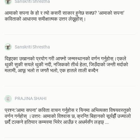
Sanskriti Shrestha
आमाको सपना के हो र त्यो कसरी साकार हुनेछ सक्छ? 'आमाको सपना'
कविताको आधारमा समीक्षात्मक उत्तर लेख्नुहोस्।
Sanskriti Shrestha
दिइएका उखानको प्रयोग गरी आफ्नो जन्मस्थानको वर्णन गर्नुहोस्।एकले
थुकी सुकी सयले थुकी नदी, नजिकको तीर्थ हेला, जिउँदाको जन्ती मर्दाको
मलामी, आफू भलो त जगतै भलो, एक हातले ताली बज्दैन
PRAJINA SHAHI
प्रश्न:‘आमा सपना’ कविता वाचन गर्नुहोस र यिनमा अभिव्यक्त विषयवस्तुको
वर्णन गर्नहोस् ।उत्तरः आमाको विश्वास छ, क्रन्ति बिहानको सूर्यझैँ उज्यालो
छर्दै टल्कने हतियार कम्मरमा भिरेर आउँछ र अधर्मसँग लड्छ् ...