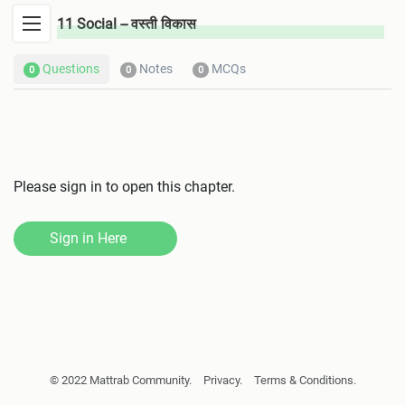
11 Social -- वस्ती विकास
अन्तरवैयक्तिक सिपहरु
Questions
Notes
MCQs
0
0
0
मानवको जैविकीय उत्पत्ति र विकासक्रम
मानव समाजको विकासक्रम
कृषि युगको सुरवात र विकासक्रम
Please sign in to open this chapter.
पुजीवादी युग र औधोगिक विश्व
Sign in Here
वर्तमान विश्व परिवेश र सामाजिक व्यवहार
विश्वमा नेपाल
मानव र वातावरण
© 2022 Mattrab Community.
Privacy.
Terms & Conditions.
विश्वको भौगोलिक विविधता र जनजीवन