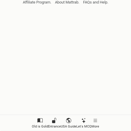
Affiliate Program.
About Mattrab.
FAQs and Help.
मानव र वातावरण
विश्वको भौगोलिक विविधता र जनजीवन
नेपालका पर्यावरणीय क्षेत्रहरु
विश्व इतिहासको लेखन र मूल प्रवृत्ति
मध्यकालीन एसियाको आर्थिक उदय र संकुचन
औधोगिक क्रान्ति
लोकतन्त्र
नेपालमा जातप्रथा
दलित सवाल
Old is Gold
Entrance
USA Guide
Let's MCQ
More