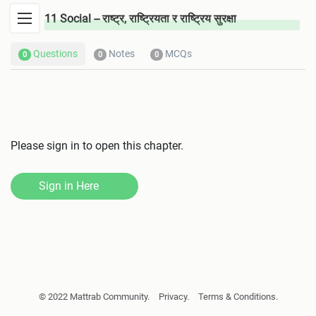
11 Social -- राष्ट्र, राष्ट्रियता र राष्ट्रिय सुरक्षा
सन्चार
Questions
Notes
MCQs
0
0
0
तनाव व्यवस्थापन
अन्तरवैयक्तिक सिपहरु
मानवको जैविकीय उत्पत्ति र विकासक्रम
Please sign in to open this chapter.
मानव समाजको विकासक्रम
Sign in Here
कृषि युगको सुरवात र विकासक्रम
पुजीवादी युग र औधोगिक विश्व
वर्तमान विश्व परिवेश र सामाजिक व्यवहार
© 2022 Mattrab Community.
Privacy.
Terms & Conditions.
विश्वमा नेपाल