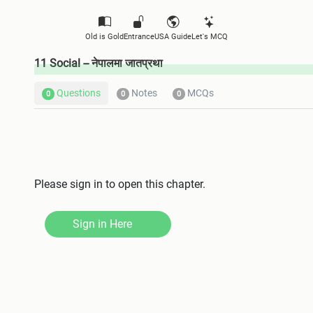
Old is Gold
Entrance
USA Guide
Let's MCQ
11 Social -- नेपालमा जातप्रथा
Questions
Notes
MCQs
0
0
0
Please sign in to open this chapter.
Sign in Here