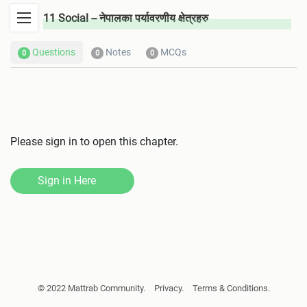
11 Social -- नेपालका पर्यावरणीय क्षेत्रहरु
Questions
Notes
MCQs
0
0
0
सामाजिक अध्ययन तथा जीवनोपयोगी शिक्षा
सामाजिक अध्ययन, सामाजिक शिक्षा र सामाजिक विज्ञानको अन्तरसम्बन्ध
Please sign in to open this chapter.
सामाजिक अध्ययनका सिप र जीवनोपयोगी सिपको अवधारणा
Sign in Here
डिजिटल साक्षरता
सन्चार एप्लिकेसनहरुको प्रयोग
अनलाइन भुक्तानी
© 2022 Mattrab Community.
Privacy.
Terms & Conditions.
इन्टरनेटबाट सूचना तथा अध्ययन सामग्रीको खोजी र प्रयोग