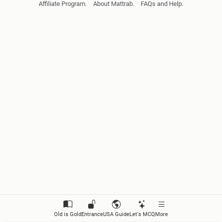
Affiliate Program.
About Mattrab.
FAQs and Help.
सामाजिक अध्ययनका सिप र जीवनोपयोगी सिपको अवधारणा
डिजिटल साक्षरता
सन्चार एप्लिकेसनहरुको प्रयोग
अनलाइन भुक्तानी
इन्टरनेटबाट सूचना तथा अध्ययन सामग्रीको खोजी र प्रयोग
इन्टरनेट र सामाजिक संजालको उतर्दायी प्रयोग
निर्णय प्रक्रिया
समस्या समाधान
सन्चार
Old is Gold
Entrance
USA Guide
Let's MCQ
More